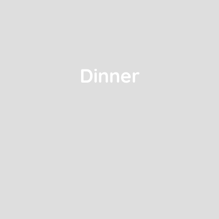
Dinner