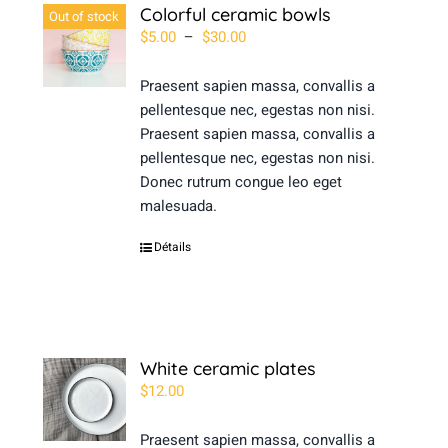
Colorful ceramic bowls
Out of stock
Plage
$
5.00
–
$
30.00
de
prix :
Praesent sapien massa, convallis a
$5.00
pellentesque nec, egestas non nisi.
à
Praesent sapien massa, convallis a
$30.00
pellentesque nec, egestas non nisi.
Donec rutrum congue leo eget
malesuada.
Détails
White ceramic plates
$
12.00
Praesent sapien massa, convallis a