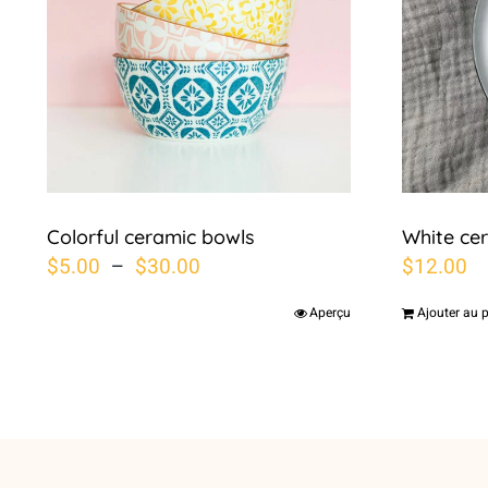
Colorful ceramic bowls
White ce
Plage
$
5.00
–
$
30.00
$
12.00
de
Aperçu
Ajouter au 
prix :
$5.00
à
$30.00