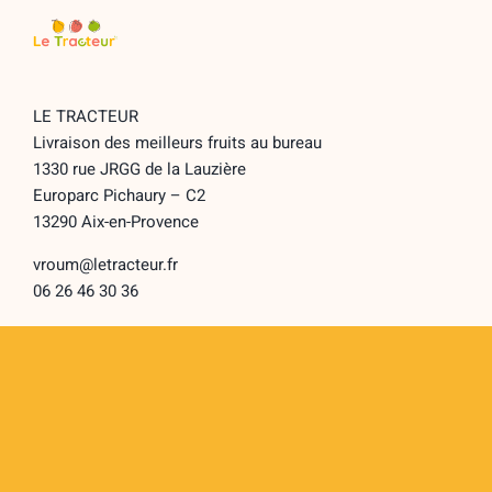
LE TRACTEUR
Livraison des meilleurs fruits au bureau
1330 rue JRGG de la Lauzière
Europarc Pichaury – C2
13290 Aix-en-Provence
vroum@letracteur.fr
06 26 46 30 36
LE TRACTEUR
Toggle
Navigation