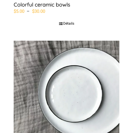
Colorful ceramic bowls
Plage
$
5.00
–
$
30.00
de
Détails
prix :
$5.00
à
$30.00