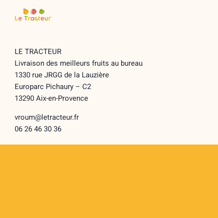
LE TRACTEUR
Livraison des meilleurs fruits au bureau
1330 rue JRGG de la Lauzière
Europarc Pichaury – C2
13290 Aix-en-Provence
vroum@letracteur.fr
06 26 46 30 36
LE TRACTEUR
Toggle
Navigation