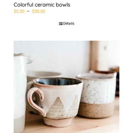
Colorful ceramic bowls
Plage
$
5.00
–
$
30.00
de
Détails
prix :
$5.00
à
$30.00