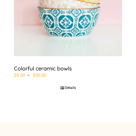
Colorful ceramic bowls
Plage
$
5.00
–
$
30.00
de
Détails
prix :
$5.00
à
$30.00