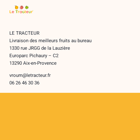
LE TRACTEUR
Livraison des meilleurs fruits au bureau
1330 rue JRGG de la Lauzière
Europarc Pichaury – C2
13290 Aix-en-Provence
vroum@letracteur.fr
06 26 46 30 36
LE TRACTEUR
Toggle
Navigation