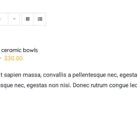
s
l ceramic bowls
Plage
–
$
30.00
de
t sapien massa, convallis a pellentesque nec, egesta
prix :
esque nec, egestas non nisi. Donec rutrum congue le
$5.00
à
$30.00