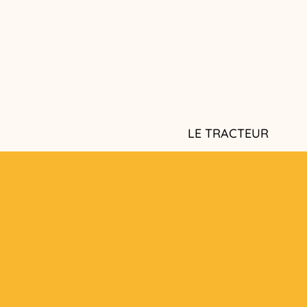
LE TRACTEUR
Le concept des paniers d
en entreprise
Nos engagements et val
Quels fruits de saison ?
Les zones de livraison d
au bureau
Corbeilles de fruits et s