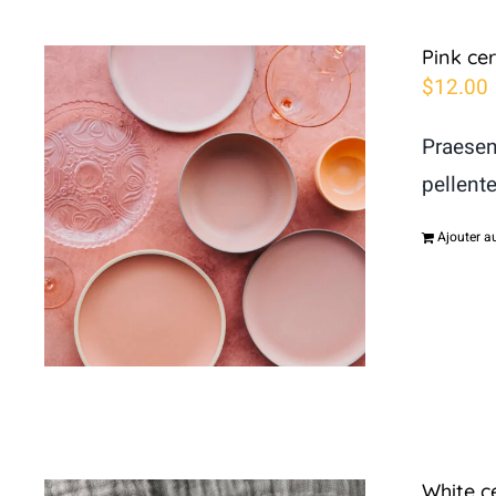
Pink ce
$
12.00
Praesen
pellent
Ajouter a
White c