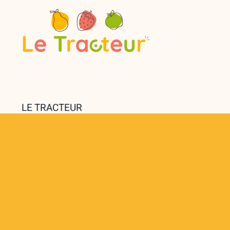
LE TRACTEUR
Livraison des meilleurs fruits au bureau
1330 rue JRGG de la Lauzière
Europarc Pichaury – C2
13290 Aix-en-Provence
vroum@letracteur.fr
06 26 46 30 36