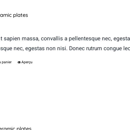
ramic plates
t sapien massa, convallis a pellentesque nec, egesta
esque nec, egestas non nisi. Donec rutrum congue le
u panier
Aperçu
eramic plates