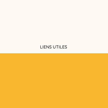
LIENS UTILES
e fruits
Contact
FAQ
eurs
Conditions générales de vente
Politique de confidentialité
es fruits
Mentions légales
ervices