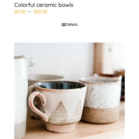
Colorful ceramic bowls
Plage
$
5.00
–
$
30.00
de
Détails
prix :
$5.00
à
$30.00