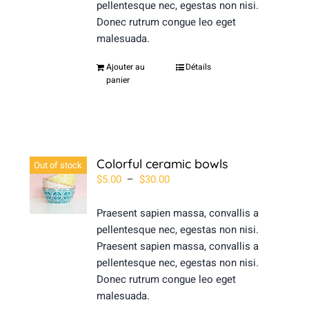
pellentesque nec, egestas non nisi.
Donec rutrum congue leo eget
malesuada.
Ajouter au
Détails
panier
Colorful ceramic bowls
Out of stock
Plage
$
5.00
–
$
30.00
de
prix :
Praesent sapien massa, convallis a
$5.00
pellentesque nec, egestas non nisi.
à
Praesent sapien massa, convallis a
$30.00
pellentesque nec, egestas non nisi.
Donec rutrum congue leo eget
malesuada.