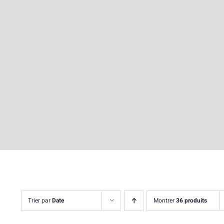
Trier par
Date
Montrer
36 produits