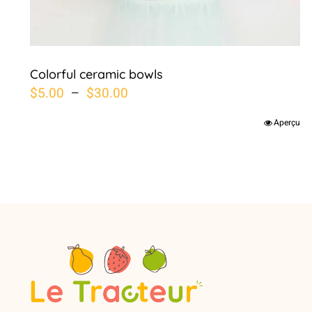
Colorful ceramic bowls
Plage
$
5.00
–
$
30.00
de
Aperçu
prix :
$5.00
à
$30.00