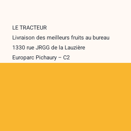
LE TRACTEUR
Livraison des meilleurs fruits au bureau
1330 rue JRGG de la Lauzière
Europarc Pichaury – C2
13290 Aix-en-Provence
vroum@letracteur.fr
06 26 46 30 36