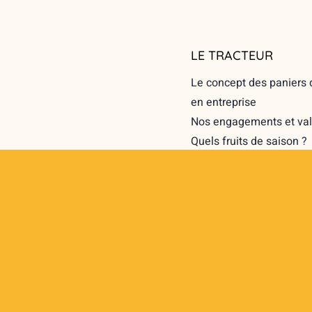
LE TRACTEUR
Le concept des paniers d
en entreprise
Nos engagements et val
Quels fruits de saison ?
Les zones de livraison d
au bureau
Corbeilles de fruits et s