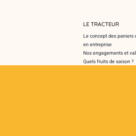
LE TRACTEUR
Le concept des paniers d
en entreprise
Nos engagements et val
Quels fruits de saison ?
Les zones de livraison d
au bureau
Corbeilles de fruits et s